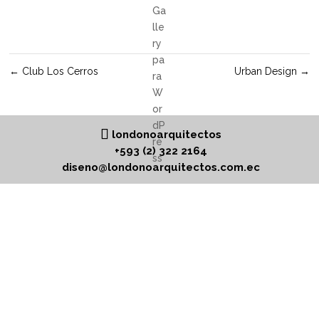
←
Club Los Cerros
Urban Design
→
londonoarquitectos
+593 (2) 322 2164
diseno@londonoarquitectos.com.ec